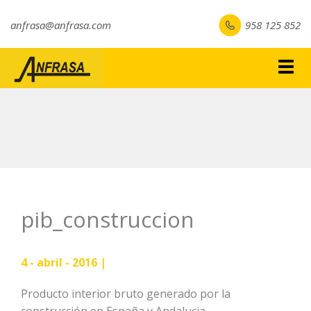
anfrasa@anfrasa.com
958 125 852
Togg
navig
pib_construccion
4 - abril - 2016 |
Producto interior bruto generado por la