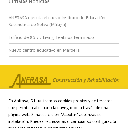
ÚLTIMAS NOTICIAS
ANFRASA ejecuta el nuevo Instituto de Educación
Secundaria de Soliva (Málaga)
Edificio de 86 viv Living Teatinos terminado
Nuevo centro educativo en Marbella
Construcción y Rehabilitación
LA COMPAÑÍA
CLIENTES
NOTICIAS
En Anfrasa, S.L. utilizamos cookies propias y de terceros
CONTACTO
CANAL ÉTICO
que permiten al usuario la navegación a través de una
página web. Si haces clic en "Aceptar" autorizas su
CONSTRUCCIÓN DEPORTIVA
instalación. Puedes rechazarlas o cambiar su configuración
INFRAESTRUCTURAS
REHABILITACIÓN