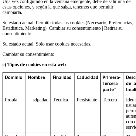
Una vez configurado en la ventana emergente, debe de salir una de
estas opciones, y según la que salga, tenemos que permitir
cambiarla.
Su estado actual: Permitir todas las cookies (Necesario, Preferencias,
Estadística, Marketing). Cambiar su consentimiento | Retirar su
consentimiento
Su estado actual: Solo usar cookies necesarias.
Cambiar su consentimiento
c) Tipos de cookies en esta web
Dominio
Nombre
Finalidad
Caducidad
Primera-
Desc
Tercera
de la
parte*
fina
Propia
__sdpadad
Técnica
Persistente
Tercera
Ident
usuar
permi
auten
con e
servi