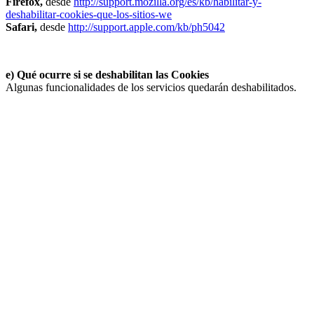
Firefox,
desde
http://support.mozilla.org/es/kb/habilitar-y-
deshabilitar-cookies-que-los-sitios-we
Safari,
desde
http://support.apple.com/kb/ph5042
e) Qué ocurre si se deshabilitan las Cookies
Algunas funcionalidades de los servicios quedarán deshabilitados.