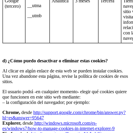
Google
Analítica
3 meses
Tercera
Tiem
__utma
(tercero)
nave
sitio
__utmb
visit
info
relac
con l
nave
d) ¿Cómo puedo desactivar o eliminar estas cookies?
Al clicar en algún enlace de esta web se pueden instalar cookies.
Una vez abandone esta página, revise la política de cookies de esos
sitios.
El usuario podrá -en cualquier momento- elegir qué cookies quiere
que funcionen en este sitio web mediante:
– la configuración del navegador; por ejemplo:
Chrome,
desde
http://support.google.com/chrome/bin/answer.py?
hl=es&answer=95647
Explorer,
desde
http://windows.microsoft.com/es-
es/windows7/how-to-manage-cookies-in-internet-explorer-9