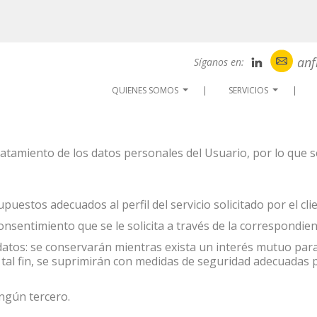
ca de Privacida
anf
Síganos en:
QUIENES SOMOS
SERVICIOS
...
...
atamiento de los datos personales del Usuario, por lo que se 
upuestos adecuados al perfil del servicio solicitado por el cli
onsentimiento que se le solicita a través de la correspondient
 datos: se conservarán mientras exista un interés mutuo para
tal fin, se suprimirán con medidas de seguridad adecuadas 
ingún tercero.