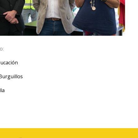
o:
ducación
Burguillos
la