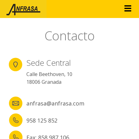
Togg
navig
Contacto
Sede Central
Calle Beethoven, 10
18006 Granada
anfrasa@anfrasa.com
958 125 852
Fax: 858 987 106