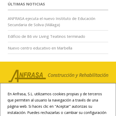
ÚLTIMAS NOTICIAS
ANFRASA ejecuta el nuevo Instituto de Educación
Secundaria de Soliva (Málaga)
Edificio de 86 viv Living Teatinos terminado
Nuevo centro educativo en Marbella
Construcción y Rehabilitación
LA COMPAÑÍA
CLIENTES
NOTICIAS
En Anfrasa, S.L. utilizamos cookies propias y de terceros
CONTACTO
CANAL ÉTICO
que permiten al usuario la navegación a través de una
página web. Si haces clic en "Aceptar" autorizas su
CONSTRUCCIÓN DEPORTIVA
instalación. Puedes rechazarlas o cambiar su configuración