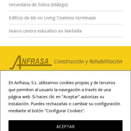
Secundaria de Soliva (Málaga)
Edificio de 86 viv Living Teatinos terminado
Nuevo centro educativo en Marbella
Construcción y Rehabilitación
LA COMPAÑÍA
CLIENTES
NOTICIAS
En Anfrasa, S.L. utilizamos cookies propias y de terceros
CONTACTO
CANAL ÉTICO
que permiten al usuario la navegación a través de una
página web. Si haces clic en "Aceptar" autorizas su
CONSTRUCCIÓN DEPORTIVA
instalación. Puedes rechazarlas o cambiar su configuración
INFRAESTRUCTURAS
REHABILITACIÓN
mediante el botón "Configurar Cookies".
LEER MÁS
RESIDENCIAL Y HOTELERA
CONSTRUCCIÓN EDUCATIVA
ACEPTAR