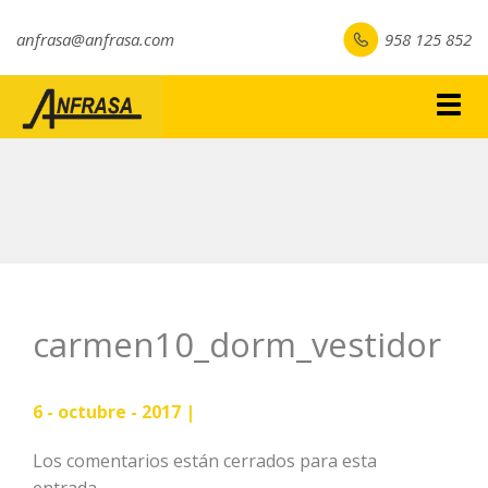
anfrasa@anfrasa.com
958 125 852
Togg
navig
carmen10_dorm_vestidor
6 - octubre - 2017 |
Los comentarios están cerrados para esta