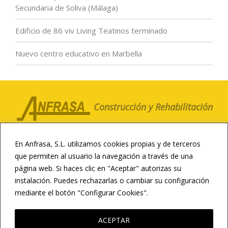
Secundaria de Soliva (Málaga)
Edificio de 86 viv Living Teatinos terminado
Nuevo centro educativo en Marbella
Construcción y Rehabilitación
LA COMPAÑÍA
CLIENTES
NOTICIAS
En Anfrasa, S.L. utilizamos cookies propias y de terceros
CONTACTO
CANAL ÉTICO
que permiten al usuario la navegación a través de una
página web. Si haces clic en "Aceptar" autorizas su
CONSTRUCCIÓN DEPORTIVA
instalación. Puedes rechazarlas o cambiar su configuración
INFRAESTRUCTURAS
REHABILITACIÓN
mediante el botón "Configurar Cookies".
LEER MÁS
RESIDENCIAL Y HOTELERA
CONSTRUCCIÓN EDUCATIVA
ACEPTAR