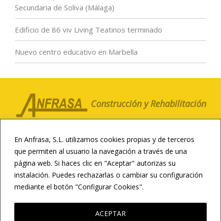
Secundaria de Soliva (Málaga)
Edificio de 86 viv Living Teatinos terminado
Nuevo centro educativo en Marbella
Construcción y Rehabilitación
LA COMPAÑÍA
CLIENTES
NOTICIAS
En Anfrasa, S.L. utilizamos cookies propias y de terceros
CONTACTO
CANAL ÉTICO
que permiten al usuario la navegación a través de una
página web. Si haces clic en "Aceptar" autorizas su
CONSTRUCCIÓN DEPORTIVA
instalación. Puedes rechazarlas o cambiar su configuración
INFRAESTRUCTURAS
REHABILITACIÓN
mediante el botón "Configurar Cookies".
LEER MÁS
RESIDENCIAL Y HOTELERA
CONSTRUCCIÓN EDUCATIVA
ACEPTAR