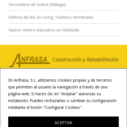
Secundaria de Soliva (Málaga)
Edificio de 86 viv Living Teatinos terminado
Nuevo centro educativo en Marbella
Construcción y Rehabilitación
LA COMPAÑÍA
CLIENTES
NOTICIAS
En Anfrasa, S.L. utilizamos cookies propias y de terceros
CONTACTO
CANAL ÉTICO
que permiten al usuario la navegación a través de una
página web. Si haces clic en "Aceptar" autorizas su
CONSTRUCCIÓN DEPORTIVA
instalación. Puedes rechazarlas o cambiar su configuración
INFRAESTRUCTURAS
REHABILITACIÓN
mediante el botón "Configurar Cookies".
LEER MÁS
RESIDENCIAL Y HOTELERA
CONSTRUCCIÓN EDUCATIVA
ACEPTAR