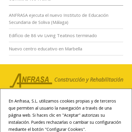
ANFRASA ejecuta el nuevo Instituto de Educación
Secundaria de Soliva (Málaga)
Edificio de 86 viv Living Teatinos terminado
Nuevo centro educativo en Marbella
Construcción y Rehabilitación
LA COMPAÑÍA
CLIENTES
NOTICIAS
En Anfrasa, S.L. utilizamos cookies propias y de terceros
CONTACTO
CANAL ÉTICO
que permiten al usuario la navegación a través de una
página web. Si haces clic en "Aceptar" autorizas su
CONSTRUCCIÓN DEPORTIVA
instalación. Puedes rechazarlas o cambiar su configuración
INFRAESTRUCTURAS
REHABILITACIÓN
mediante el botón "Configurar Cookies".
LEER MÁS
RESIDENCIAL Y HOTELERA