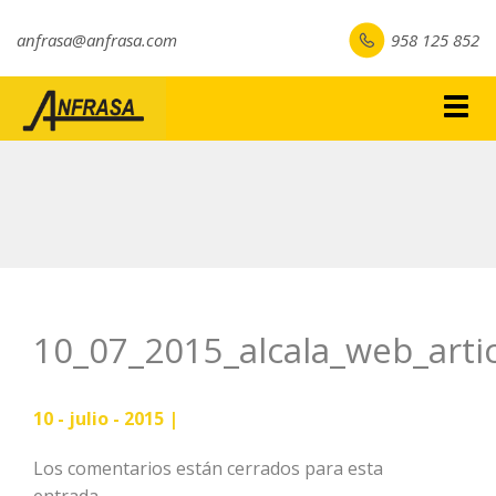
anfrasa@anfrasa.com
958 125 852
Togg
navig
10_07_2015_alcala_web_arti
10 - julio - 2015 |
Los comentarios están cerrados para esta