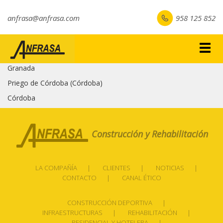
anfrasa@anfrasa.com
958 125 852
Togg
navig
Granada
Priego de Córdoba (Córdoba)
Córdoba
Construcción y Rehabilitación
LA COMPAÑÍA
CLIENTES
NOTICIAS
CONTACTO
CANAL ÉTICO
CONSTRUCCIÓN DEPORTIVA
INFRAESTRUCTURAS
REHABILITACIÓN
RESIDENCIAL Y HOTELERA