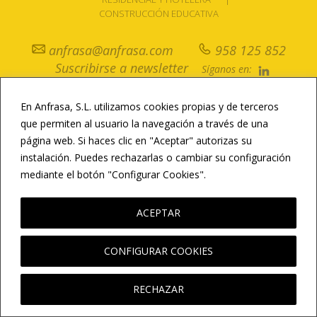
CONSTRUCCIÓN EDUCATIVA
anfrasa@anfrasa.com
958 125 852
Suscribirse a newsletter
Síganos en:
En Anfrasa, S.L. utilizamos cookies propias y de terceros
© Copyright / Todos los derechos reservados /
Aviso Legal
/
Política de
Privacidad
/
Política de Cookies
/
Newsletter
que permiten al usuario la navegación a través de una
página web. Si haces clic en "Aceptar" autorizas su
instalación. Puedes rechazarlas o cambiar su configuración
mediante el botón "Configurar Cookies".
LEER MÁS
ACEPTAR
CONFIGURAR COOKIES
RECHAZAR