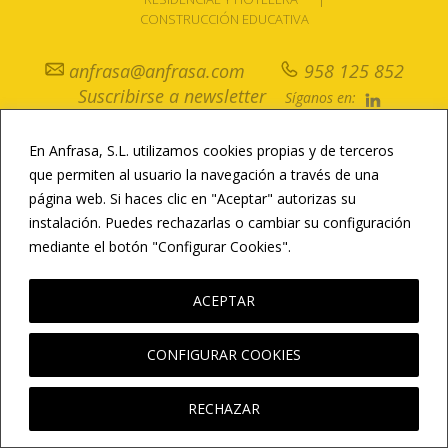
CONSTRUCCIÓN EDUCATIVA
anfrasa@anfrasa.com
958 125 852
Suscribirse a newsletter
Síganos en:
En Anfrasa, S.L. utilizamos cookies propias y de terceros
© Copyright / Todos los derechos reservados /
Aviso Legal
/
Política de
Privacidad
/
Política de Cookies
/
Newsletter
que permiten al usuario la navegación a través de una
página web. Si haces clic en "Aceptar" autorizas su
instalación. Puedes rechazarlas o cambiar su configuración
mediante el botón "Configurar Cookies".
LEER MÁS
ACEPTAR
CONFIGURAR COOKIES
RECHAZAR