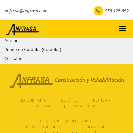
anfrasa@anfrasa.com
958 125 852
Togg
navig
Granada
Priego de Córdoba (Córdoba)
Córdoba
Construcción y Rehabilitación
LA COMPAÑÍA
CLIENTES
NOTICIAS
CONTACTO
CANAL ÉTICO
CONSTRUCCIÓN DEPORTIVA
INFRAESTRUCTURAS
REHABILITACIÓN
RESIDENCIAL Y HOTELERA