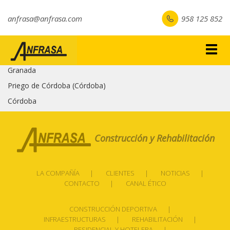
anfrasa@anfrasa.com
958 125 852
Togg
navig
Granada
Priego de Córdoba (Córdoba)
Córdoba
Construcción y Rehabilitación
LA COMPAÑÍA
CLIENTES
NOTICIAS
CONTACTO
CANAL ÉTICO
CONSTRUCCIÓN DEPORTIVA
INFRAESTRUCTURAS
REHABILITACIÓN
RESIDENCIAL Y HOTELERA