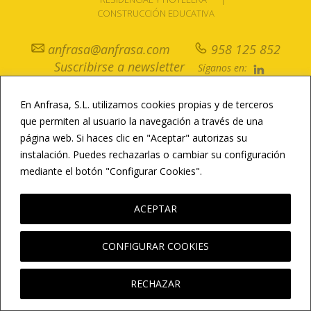
CONSTRUCCIÓN EDUCATIVA
anfrasa@anfrasa.com
958 125 852
Suscribirse a newsletter
Síganos en:
En Anfrasa, S.L. utilizamos cookies propias y de terceros
© Copyright / Todos los derechos reservados /
Aviso Legal
/
Política de
Privacidad
/
Política de Cookies
/
Newsletter
que permiten al usuario la navegación a través de una
página web. Si haces clic en "Aceptar" autorizas su
instalación. Puedes rechazarlas o cambiar su configuración
mediante el botón "Configurar Cookies".
LEER MÁS
ACEPTAR
CONFIGURAR COOKIES
RECHAZAR