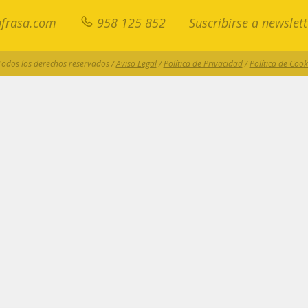
frasa.com
958 125 852
Suscribirse a newslett
Todos los derechos reservados /
Aviso Legal
/
Política de Privacidad
/
Política de Cook