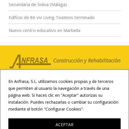
Secundaria de Soliva (Málaga)
Edificio de 86 viv Living Teatinos terminado
Nuevo centro educativo en Marbella
Construcción y Rehabilitación
LA COMPAÑÍA
CLIENTES
NOTICIAS
En Anfrasa, S.L. utilizamos cookies propias y de terceros
CONTACTO
CANAL ÉTICO
que permiten al usuario la navegación a través de una
página web. Si haces clic en "Aceptar" autorizas su
CONSTRUCCIÓN DEPORTIVA
instalación. Puedes rechazarlas o cambiar su configuración
INFRAESTRUCTURAS
REHABILITACIÓN
mediante el botón "Configurar Cookies".
LEER MÁS
RESIDENCIAL Y HOTELERA
CONSTRUCCIÓN EDUCATIVA
ACEPTAR