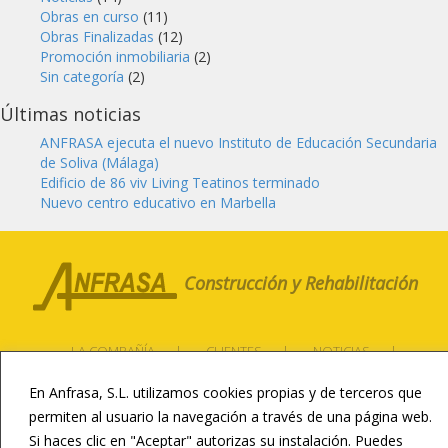
Obras en curso
(11)
Obras Finalizadas
(12)
Promoción inmobiliaria
(2)
Sin categoría
(2)
Últimas noticias
ANFRASA ejecuta el nuevo Instituto de Educación Secundaria
de Soliva (Málaga)
Edificio de 86 viv Living Teatinos terminado
Nuevo centro educativo en Marbella
Construcción y Rehabilitación
LA COMPAÑÍA
CLIENTES
NOTICIAS
CONTACTO
CANAL ÉTICO
En Anfrasa, S.L. utilizamos cookies propias y de terceros que
permiten al usuario la navegación a través de una página web.
CONSTRUCCIÓN DEPORTIVA
Si haces clic en "Aceptar" autorizas su instalación. Puedes
INFRAESTRUCTURAS
REHABILITACIÓN