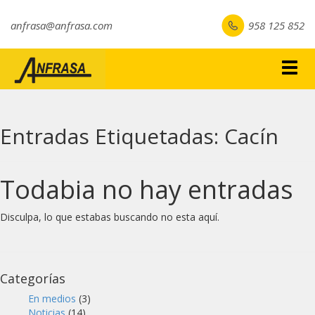
anfrasa@anfrasa.com
958 125 852
Togg
navig
Entradas Etiquetadas:
Cacín
Todabia no hay entradas
Disculpa, lo que estabas buscando no esta aquí.
Categorías
En medios
(3)
Noticias
(14)