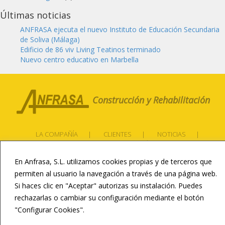
Últimas noticias
ANFRASA ejecuta el nuevo Instituto de Educación Secundaria
de Soliva (Málaga)
Edificio de 86 viv Living Teatinos terminado
Nuevo centro educativo en Marbella
Construcción y Rehabilitación
LA COMPAÑÍA
CLIENTES
NOTICIAS
CONTACTO
CANAL ÉTICO
En Anfrasa, S.L. utilizamos cookies propias y de terceros que
CONSTRUCCIÓN DEPORTIVA
permiten al usuario la navegación a través de una página web.
INFRAESTRUCTURAS
REHABILITACIÓN
Si haces clic en "Aceptar" autorizas su instalación. Puedes
RESIDENCIAL Y HOTELERA
rechazarlas o cambiar su configuración mediante el botón
CONSTRUCCIÓN EDUCATIVA
"Configurar Cookies".
LEER MÁS