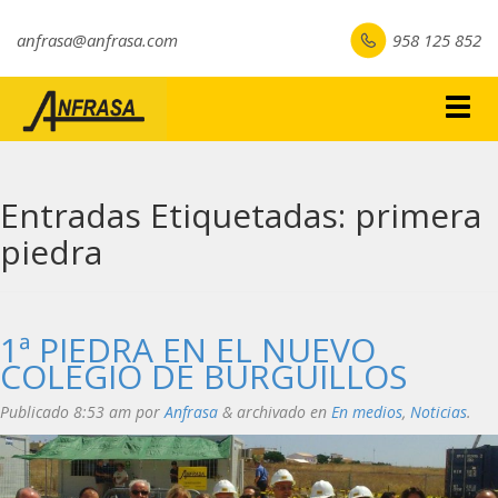
anfrasa@anfrasa.com
958 125 852
Togg
navig
Entradas Etiquetadas:
primera
piedra
1ª PIEDRA EN EL NUEVO
COLEGIO DE BURGUILLOS
Publicado
8:53 am
por
Anfrasa
&
archivado en
En medios
,
Noticias
.